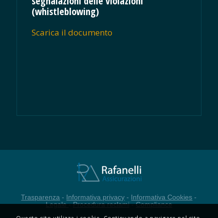
segnalazioni delle violazioni
(whistleblowing)
Scarica il documento
Trasparenza
-
Informativa privacy
-
Informativa Cookies
-
Legale
-
Procedura reclami
-
Compliance